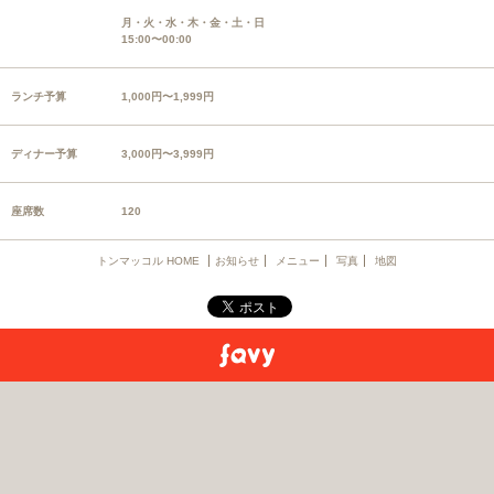
月・火・水・木・金・土・日
15:00〜00:00
ランチ予算
1,000円〜1,999円
ディナー予算
3,000円〜3,999円
座席数
120
トンマッコル HOME
お知らせ
メニュー
写真
地図