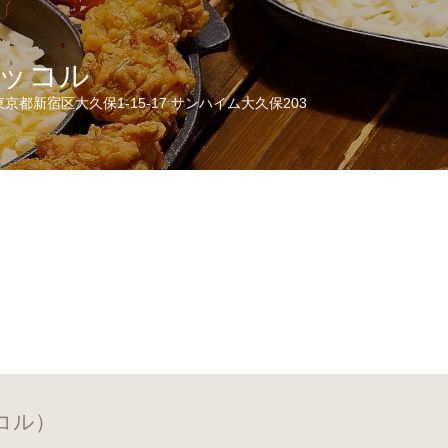
ッコル
京都新宿区大久保1-15-17 サンハイム大久保203
コル）