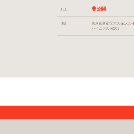
非公開
TEL
住所
東京都新宿区大久保1-15-1
ハイム大久保203