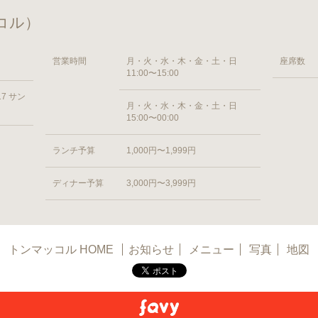
コル）
営業時間
月・火・水・木・金・土・日
座席数
11:00〜15:00
7 サン
月・火・水・木・金・土・日
15:00〜00:00
ランチ予算
1,000円〜1,999円
ディナー予算
3,000円〜3,999円
トンマッコル HOME
お知らせ
メニュー
写真
地図