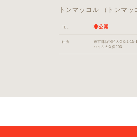
トンマッコル （トンマッ
非公開
TEL
住所
東京都新宿区大久保1-15-1
ハイム大久保203